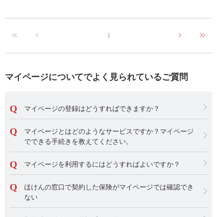
1
マイページについてでよく見られているご質問
マイページの登録はどうすればできますか？
マイページとはどのようなサービスですか？マイページ
でできる手続きを教えてください。
マイページを利用するにはどうすればよいですか？
ほけんの窓口で契約した保険がマイページでは確認でき
ない