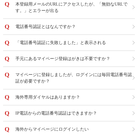
本登録用メールのURLにアクセスしたが、「無効なURLで
す。」とエラーが出る
電話番号認証とはなんですか？
「電話番号認証に失敗しました」と表示される
手元にあるマイページ登録はがきは不要ですか？
マイページに登録しましたが、ログインには毎回電話番号認
証が必要ですか？
海外専用ダイヤルはありますか？
IP電話からの電話番号認証はできますか？
海外からマイページにログインしたい